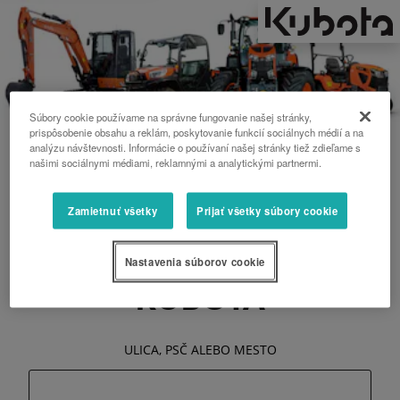
Súbory cookie používame na správne fungovanie našej stránky,
prispôsobenie obsahu a reklám, poskytovanie funkcií sociálnych médií a na
analýzu návštevnosti. Informácie o používaní našej stránky tiež zdieľame s
našimi sociálnymi médiami, reklamnými a analytickými partnermi.
FIND OUT WHY
Zamietnuť všetky
Prijať všetky súbory cookie
CONSUMERS CHOOSE
Nastavenia súborov cookie
KUBOTA
ULICA, PSČ ALEBO MESTO